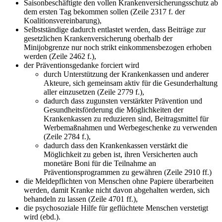
Saisonbeschäftigte den vollen Krankenversicherungsschutz ab
dem ersten Tag bekommen sollen (Zeile 2317 f. der
Koalitionsvereinbarung),
Selbstständige dadurch entlastet werden, dass Beiträge zur
gesetzlichen Krankenversicherung oberhalb der
Minijobgrenze nur noch strikt einkommensbezogen erhoben
werden (Zeile 2462 f.),
der Präventionsgedanke forciert wird
durch Unterstützung der Krankenkassen und anderer
Akteure, sich gemeinsam aktiv für die Gesunderhaltung
aller einzusetzen (Zeile 2779 f.),
dadurch dass zugunsten verstärkter Prävention und
Gesundheitsförderung die Möglichkeiten der
Krankenkassen zu reduzieren sind, Beitragsmittel für
Werbemaßnahmen und Werbegeschenke zu verwenden
(Zeile 2784 f.),
dadurch dass den Krankenkassen verstärkt die
Möglichkeit zu geben ist, ihren Versicherten auch
monetäre Boni für die Teilnahme an
Präventionsprogrammen zu gewähren (Zeile 2910 ff.)
die Meldepflichten von Menschen ohne Papiere überarbeiten
werden, damit Kranke nicht davon abgehalten werden, sich
behandeln zu lassen (Zeile 4701 ff.),
die psychosoziale Hilfe für geflüchtete Menschen verstetigt
wird (ebd.).