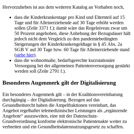
Hervorzuheben ist aus dem weiteren Katalog an Vorhaben noch,
dass die Kinderkrankentage pro Kind und Elternteil auf 15
Tage und für Alleinerziehende auf 30 Tage erhöht werden
sollen (Zeile 3371 f.); damit wäre das Regelniveau zwar um
50 Prozent angehoben, diese Anhebung der Bezugsdauer hält
jedoch nicht dem Vergleich zu den pandemiebedingten
Steigerungen der Kinderkrankengeldtage in § 45 Abs. 2a
SGB V auf 30 Tage bzw. 60 Tage für Alleinerziehende stand
(
siehe hier
).
dass die wohnortnahe, bedarfsgerechte kurzstationäre
Versorgung bei der allgemeinen Patientenversorgung gestärkt
werden soll (Zeile 2791 f.).
Besonderes Augenmerk gilt der Digitalisierung
Ein besonderes Augenmerk gilt – in der Koalitionsvereinbarung
durchgängig – der Digitalisierung. Bezogen auf das
Gesundheitsrecht haben die Ampelfraktionen vereinbart, das
Angebot regelhafter telemedizinischer Leistungen als „ergänzende
Angebote“ auszuweiten, eine mit der Datenschutz-
Grundverordnung konforme elektronische Patientenakte weiter zu
verbreiten und ein Gesundheitsdatennutzungsgesetz zu schaffen.