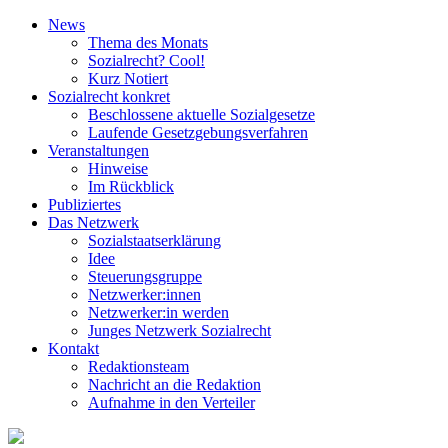
News
Thema des Monats
Sozialrecht? Cool!
Kurz Notiert
Sozialrecht konkret
Beschlossene aktuelle Sozialgesetze
Laufende Gesetz­gebungs­verfahren
Veranstaltungen
Hinweise
Im Rückblick
Publiziertes
Das Netzwerk
Sozial­staats­erklärung
Idee
Steuerungsgruppe
Netzwerker:innen
Netzwerker:in werden
Junges Netzwerk Sozialrecht
Kontakt
Redaktionsteam
Nachricht an die Redaktion
Aufnahme in den Verteiler