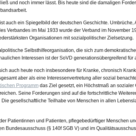
 ließ und noch immer lässt. Bis heute sind die damaligen Ford
bandsarbeit.
 ist auch ein Spiegelbild der deutschen Geschichte. Umbrüch
 des Verbandes im Mai 1933 wurde der Verband im November 194
ederstärksten Organisationen mit sozialpolitischer Zielsetzung.
lpolitische Selbsthilfeorganisation, die sich zum demokratisch
aulichen Interessen ist der SoVD generationsübergreifend für 
sich auch heute noch insbesondere für Kranke, chronisch Kranke
gesamt aber als eine Interessenvertretung aller sozial benach
itischen Programm
das Ziel gesetzt, ein Höchstmaß an sozialer 
reichen. Seine Forderungen sind auf die fortschrittliche Weiter
t. Die gesellschaftliche Teilhabe von Menschen in allen Lebensl
sen der Patientinnen und Patienten, pflegebedürftiger Menschen 
 Bundesausschuss (§ 140f SGB V) und im Qualitätsausschuss 