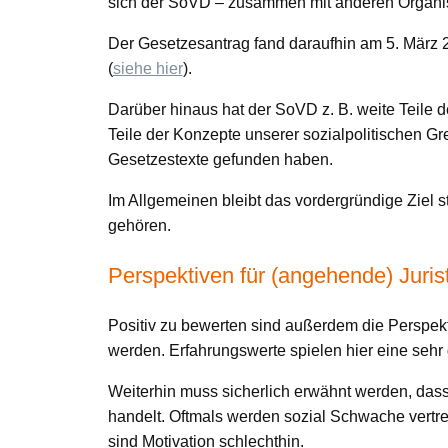
sich der SoVD – zusammen mit anderen Organis
Der Gesetzesantrag fand daraufhin am 5. März 2
(
siehe hier
).
Darüber hinaus hat der SoVD z. B. weite Teile 
Teile der Konzepte unserer sozialpolitischen G
Gesetzestexte gefunden haben.
Im Allgemeinen bleibt das vordergründige Ziel s
gehören.
Perspektiven für (angehende) Juris
Positiv zu bewerten sind außerdem die Perspekti
werden. Erfahrungswerte spielen hier eine sehr g
Weiterhin muss sicherlich erwähnt werden, dass 
handelt. Oftmals werden sozial Schwache vertret
sind Motivation schlechthin.