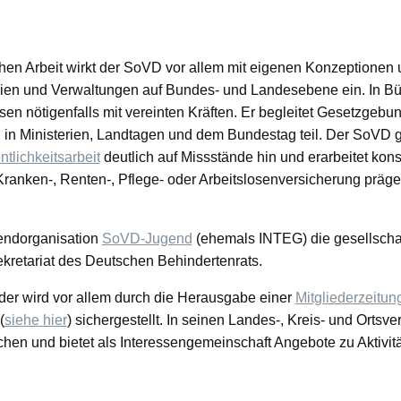
chen Arbeit wirkt der SoVD vor allem mit eigenen Konzeptionen
terien und Verwaltungen auf Bundes- und Landesebene ein. In 
ssen nötigenfalls mit vereinten Kräften. Er begleitet Gesetzge
n Ministerien, Landtagen und dem Bundestag teil. Der SoVD gre
ntlichkeitsarbeit
deutlich auf Missstände hin und erarbeitet ko
ranken-, Renten-, Pflege- oder Arbeitslosenversicherung präge
endorganisation
SoVD-Jugend
(ehemals INTEG) die gesellschaf
kretariat des Deutschen Behindertenrats.
ieder wird vor allem durch die Herausgabe einer
Mitgliederzeitun
(
siehe hier
) sichergestellt. In seinen Landes-, Kreis- und Orts
chen und bietet als Interessengemeinschaft Angebote zu Aktivi