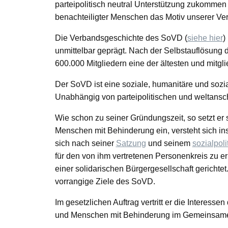
parteipolitisch neutral Unterstützung zukommen
benachteiligter Menschen das Motiv unserer Ver
Die Verbandsgeschichte des SoVD (
siehe hier
)
unmittelbar geprägt. Nach der Selbstauflösung
600.000 Mitgliedern eine der ältesten und mitgli
Der SoVD ist eine soziale, humanitäre und sozia
Unabhängig von parteipolitischen und weltansch
Wie schon zu seiner Gründungszeit, so setzt er 
Menschen mit Behinderung ein, versteht sich ins
sich nach seiner
Satzung
und seinem
sozialpol
für den von ihm vertretenen Personenkreis zu er
einer solidarischen Bürgergesellschaft gerichte
vorrangige Ziele des SoVD.
Im gesetzlichen Auftrag vertritt er die Interes
und Menschen mit Behinderung im Gemeinsamen