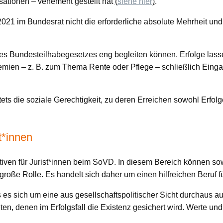
ationen – vehement gestellt hat
(
siehe hier
)
.
021 im Bundesrat nicht die erforderliche absolute Mehrheit un
des Bundesteilhabegesetzes eng begleiten können. Erfolge lass
remien – z. B. zum Thema Rente oder Pflege – schließlich Einga
tets die soziale Gerechtigkeit, zu deren Erreichen sowohl Erfo
t*innen
ven für Jurist*innen beim SoVD. In diesem Bereich können sowo
roße Rolle. Es handelt sich daher um einen hilfreichen Beruf fü
es sich um eine aus gesellschaftspolitischer Sicht durchaus au
en, denen im Erfolgsfall die Existenz gesichert wird. Werte und