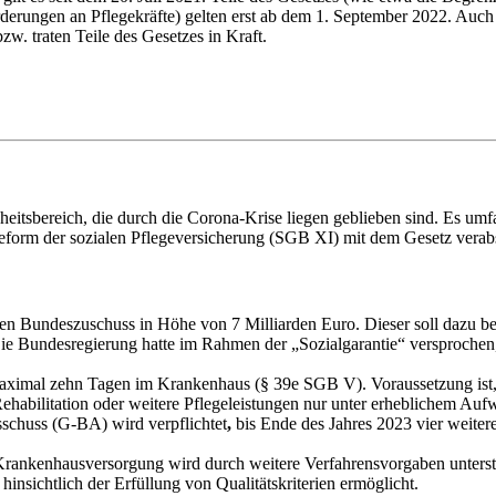
orderungen an Pflegekräfte) gelten erst ab dem 1. September 2022. Au
zw. traten Teile des Gesetzes in Kraft.
tsbereich, die durch die Corona-Krise liegen geblieben sind. Es um
Reform der sozialen Pflegeversicherung (SGB XI) mit dem Gesetz verab
en Bundeszuschuss in Höhe von 7 Milliarden Euro. Dieser soll dazu beit
 Die Bundesregierung hatte im Rahmen der „Sozialgarantie“ versprochen
aximal zehn Tagen im Krankenhaus (§ 39e SGB V). Voraussetzung ist,
ehabilitation oder weitere Pflegeleistungen nur unter erheblichem Auf
schuss (G-BA) wird verpflichtet
,
bis Ende des Jahres 2023 vier weiter
rankenhausversorgung wird durch weitere Verfahrensvorgaben unterstü
insichtlich der Erfüllung von Qualitätskriterien ermöglicht.