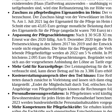
existierenden (Haus-)Tarifvertrag anzuwenden – unabhängig von
tarifgebunden sind, wird eine Refinanzierung bis zur Höhe von 
Zuschuss zu pflegebedingten Eigenanteilen im Heim:
Der vo
bezuschusst. Der Zuschuss hängt von der Verweildauer im Heim 
%. Am 1. Juli 2021 lag der Eigenanteil für die Pflege im Heim
Schnitt eine um 43,65 Euro geringe monatliche Belastung durch
des Eigenanteils für die Pflege (angedacht waren 700 Euro) is
Anpassung der Pflegesachleistungen:
Nach § 30 SGB XI muss
Erneut war dies 2020 fällig. Am 9. Dezember 2020 legte die B
Preisentwicklung in den Jahren 2017 bis 2019 und der Entwick
wurde nicht eingehalten. Die Sätze für das Pflegegeld, die Ve
lebende Pflegebedürftige werden ab 2022 um 5 % erhöht. In Pfl
höchstens 2.095 Euro für Pflegesachleistungen. Begründet wi
sich aus der vorgesehenen Anbindung der Löhne an Tarife erg
Mehr Geld für Kurzzeitpflege:
Der Leistungsbetrag für die K
verbraucht sind, kann dieser Betrag auf bis zu 3.386 Euro erhö
Kostenerstattungsanspruch über den Tod hinaus:
Eine Rei
treten danach zunächst in Vorleistung und lassen sich dann ei
klargestellt: „Endet die Mitgliedschaft durch Tod, erlöschen 
Angehörige von Pflegebedürftigen können die Rechnungen folg
Personalbemessungsverfahren:
In Pflegeheimen wird künftig
Bewohnerstruktur für jedes Heim der Personalbedarf berechnet. 
2023 werden bundeseinheitliche Personalanhaltszahlen vorgege
Mehr Kompetenzen für Pflegefachkräfte:
Sie erhalten künft
sollen die Fachkräfte auch eigenständige Entscheidungen in der