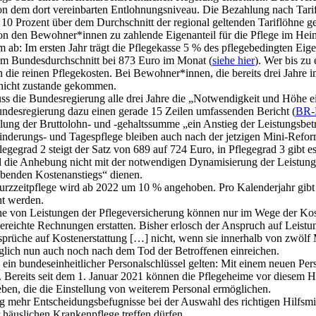
 dem dort vereinbarten Entlohnungsniveau. Die Bezahlung nach Tarif wi
10 Prozent über dem Durchschnitt der regional geltenden Tariflöhne ge
n den Bewohner*innen zu zahlende Eigenanteil für die Pflege im Heim 
ab: Im ersten Jahr trägt die Pflegekasse 5 % des pflegebedingten Eige
 im Bundesdurchschnitt bei 873 Euro im Monat (
siehe hier
). Wer bis zu
 die reinen Pflegekosten. Bei Bewohner*innen, die bereits drei Jahre 
t nicht zustande gekommen.
 die Bundesregierung alle drei Jahre die „Notwendigkeit und Höhe ei
undesregierung dazu einen gerade 15 Zeilen umfassenden Bericht (
BR-
lung der Bruttolohn- und -gehaltssumme „ein Anstieg der Leistungsbe
rhinderungs- und Tagespflege bleiben auch nach der jetzigen Mini-Refor
egegrad 2 steigt der Satz von 689 auf 724 Euro, in Pflegegrad 3 gibt 
rd die Anhebung nicht mit der notwendigen Dynamisierung der Leistun
ebenden Kostenanstiegs“ dienen.
urzzeitpflege wird ab 2022 um 10 % angehoben. Pro Kalenderjahr gibt e
ht werden.
he von Leistungen der Pflegeversicherung können nur im Wege der Ko
ngereichte Rechnungen erstatten. Bisher erlosch der Anspruch auf Leist
Ansprüche auf Kostenerstattung […] nicht, wenn sie innerhalb von zwö
lich nun auch noch nach dem Tod der Betroffenen einreichen.
 ein bundeseinheitlicher Personalschlüssel gelten: Mit einem neuen P
Bereits seit dem 1. Januar 2021 können die Pflegeheime vor diesem Hint
ben, die die Einstellung von weiterem Personal ermöglichen.
ig mehr Entscheidungsbefugnisse bei der Auswahl des richtigen Hilfsmi
 häuslichen Krankenpflege treffen dürfen.