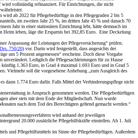
rd vollständig refinanziert. Für Einrichtungen, die nicht
währleistet.
wird ab 2022 für Pflegebedürftige in den Pflegegraden 2 bis 5
nanteils, im zweiten Jahr 25 %, im dritten Jahr 45 % und danach 70
 einem Jahr in einer stationären Einrichtung lebt, hätte demnach im
im Heim leben, läge die Ersparnis bei 392,85 Euro. Eine Deckelung
ner Anpassung der Leistungen der Pflegeversicherung“ prüfen.
Drs. 750/20
) vor. Darin wird festgestellt, dass angesichts der
träge um 5 Prozent angemessen“ erscheine. Doch diese Vorgabe
m unverändert. Lediglich die Pflegesachleistungen für zu Hause
es künftig 1.363 Euro, in Grad 4 maximal 1.693 Euro und in Grad 5
gen. Vielmehr soll die vorgesehene Anhebung „zum Ausgleich des
s dann 1.774 Euro dafür. Falls Mittel der Verhinderungspflege nicht
stenerstattung in Anspruch genommen werden. Die Pflegebedürftigen
ungen aber stets mit dem Ende der Mitgliedschaft. Nun wurde
lf Monaten nach dem Tod des Berechtigten geltend gemacht werden.“
ersonalbemessungsverfahren wird anhand der jeweiligen
ergrund 20.000 zusätzliche Pflegehilfskräfte einstellen. Ab 1. Juli
ttels und Pflegehilfsmittels im Sinne der Pflegebedürftigen. Außerdem