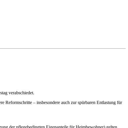
tag verabschiedet.
tere Reformschritte – insbesondere auch zur spürbaren Entlastung für
renzung der pflegebedingten Eigenanteile für Heimbewohner) gelten