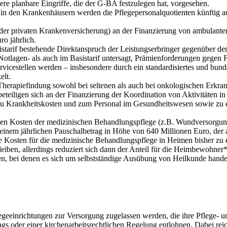
e planbare Eingriffe, die der G-BA festzulegen hat, vorgesehen.
in den Krankenhäusern werden die Pflegepersonalquotienten künftig auf 
g der privaten Krankenversicherung) an der Finanzierung von ambulant
ro jährlich.
starif bestehende Direktanspruch der Leistungserbringer gegenüber dem
 Notlagen- als auch im Basistarif untersagt, Prämienforderungen gege
icestellen werden – insbesondere durch ein standardisiertes und bund
elt.
herapiefindung sowohl bei seltenen als auch bei onkologischen Erkra
eiligen sich an der Finanzierung der Koordination von Aktivitäten in
u Krankheitskosten und zum Personal im Gesundheitswesen sowie zu e
n den Kosten der medizinischen Behandlungspflege (z.B. Wundversorg
einem jährlichen Pauschalbetrag in Höhe von 640 Millionen Euro, der an
e Kosten für die medizinische Behandlungspflege in Heimen bisher zu 
iben, allerdings reduziert sich dann der Anteil für die Heimbewohner
en, bei denen es sich um selbstständige Ausübung von Heilkunde handel
eeinrichtungen zur Versorgung zugelassen werden, die ihre Pflege- und
s oder einer kirchenarbeitsrechtlichen Regelung entlohnen. Dabei reic