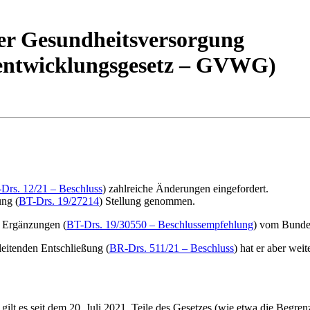
der Gesundheitsversorgung
rentwicklungsgesetz – GVWG)
Drs. 12/21 – Beschluss
) zahlreiche Änderungen eingefordert.
ng (
BT-Drs. 19/27214
) Stellung genommen.
 Ergänzungen (
BT-Drs. 19/30550 – Beschlussempfehlung
) vom Bundes
leitenden Entschließung (
BR-Drs. 511/21 – Beschluss
) hat er aber wei
d gilt es seit dem 20. Juli 2021. Teile des Gesetzes (wie etwa die Beg