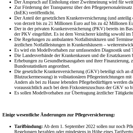
Der Anspruch auf Einholung einer Zweitmeinung wird für weiter
Zur Förderung der Transparenz über den Pflegepersonaleinsatz 
(InEK) veröffentlicht.
Der Anteil der gesetzlichen Krankenversicherung (und anteili
von derzeit bis zu 21 Millionen Euro auf bis zu 42 Millionen Eu
Der in der privaten Krankenversicherung (PKV) bereits im Basi
der PKV eingeführt. Es ist dem Versicherer künftig sowohl im
Die Regelungen zu ambulanten Notfallstrukturen und Terminserv
ärztlichen Notfallleistungen in Krankenhäusern – weiterentwick
Es wird ein Modellvorhaben zur umfassenden Diagnostik und T
Die Landesverbände der Krankenkassen und die Ersatzkassen bet
Erhebungen zu Gesundheitsausgaben und ihrer Finanzierung, z
Bundesstatistiken angeordnet.
Die gesetzliche Krankenversicherung (GKV) beteiligt sich a
Blutzuckermessung) in vollstationären Pflegeeinrichtungen mit 
Anders als bei zu Hause lebenden Pflegebedürftigen werden di
voraussichtlich auch bei dem Fixkostenzuschuss der GKV so ble
Es sollen Modellvorhaben zur Übertragung ärztlicher Tätigkeit
Einige wesentliche Änderungen zur Pflegeversicherung:
Tarifbindung:
Ab dem 1. September 2022 sollen nur noch Pfleg
Regelungen bezahlen oder mindestens in Höhe eines Tarifvertrag