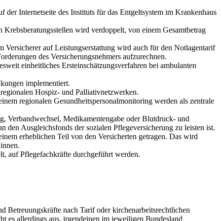
der Internetseite des Instituts für das Entgeltsystem im Krankenhaus
en Krebsberatungsstellen wird verdoppelt, von einem Gesamtbetrag
 Versicherer auf Leistungserstattung wird auch für den Notlagentarif
n Forderungen des Versicherungsnehmers aufzurechnen.
esweit einheitliches Ersteinschätzungsverfahren bei ambulanten
nkungen implementiert.
 regionalen Hospiz- und Palliativnetzwerken.
inem regionalen Gesundheitspersonalmonitoring werden als zentrale
ung, Verbandwechsel, Medikamentengabe oder Blutdruck- und
 den Ausgleichsfonds der sozialen Pflegeversicherung zu leisten ist.
einem erheblichen Teil von den Versicherten getragen. Das wird
*innen.
t, auf Pflegefachkräfte durchgeführt werden.
 Betreuungskräfte nach Tarif oder kirchenarbeitsrechtlichen
ht es allerdings aus, irgendeinen im jeweiligen Bundesland