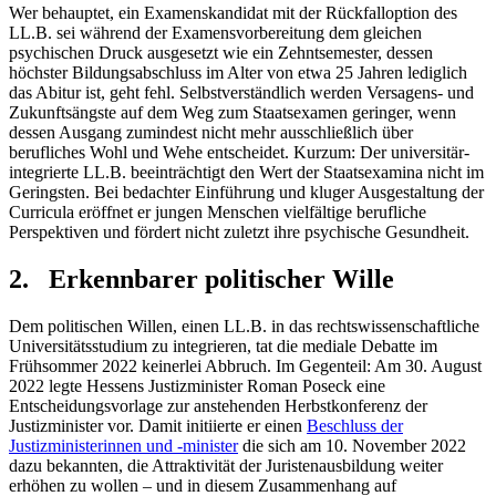
Wer behauptet, ein Examenskandidat mit der Rückfalloption des
LL.B. sei während der Examensvorbereitung dem gleichen
psychischen Druck ausgesetzt wie ein Zehntsemester, dessen
höchster Bildungsabschluss im Alter von etwa 25 Jahren lediglich
das Abitur ist, geht fehl. Selbstverständlich werden Versagens- und
Zukunftsängste auf dem Weg zum Staatsexamen geringer, wenn
dessen Ausgang zumindest nicht mehr ausschließlich über
berufliches Wohl und Wehe entscheidet. Kurzum: Der universitär-
integrierte LL.B. beeinträchtigt den Wert der Staatsexamina nicht im
Geringsten. Bei bedachter Einführung und kluger Ausgestaltung der
Curricula eröffnet er jungen Menschen vielfältige berufliche
Perspektiven und fördert nicht zuletzt ihre psychische Gesundheit.
2. Erkennbarer politischer Wille
Dem politischen Willen, einen LL.B. in das rechtswissenschaftliche
Universitätsstudium zu integrieren, tat die mediale Debatte im
Frühsommer 2022 keinerlei Abbruch. Im Gegenteil: Am 30. August
2022 legte Hessens Justizminister Roman Poseck eine
Entscheidungsvorlage zur anstehenden Herbstkonferenz der
Justizminister vor. Damit initiierte er einen
Beschluss der
Justizministerinnen und -minister
die sich am 10. November 2022
dazu bekannten, die Attraktivität der Juristenausbildung weiter
erhöhen zu wollen – und in diesem Zusammenhang auf