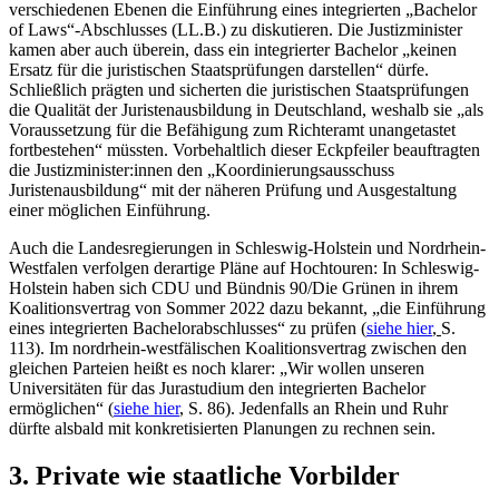
verschiedenen Ebenen die Einführung eines integrierten „Bachelor
of Laws“-Abschlusses (LL.B.) zu diskutieren. Die Justizminister
kamen aber auch überein, dass ein integrierter Bachelor „keinen
Ersatz für die juristischen Staatsprüfungen darstellen“ dürfe.
Schließlich prägten und sicherten die juristischen Staatsprüfungen
die Qualität der Juristenausbildung in Deutschland, weshalb sie „als
Voraussetzung für die Befähigung zum Richteramt unangetastet
fortbestehen“ müssten. Vorbehaltlich dieser Eckpfeiler beauftragten
die Justizminister:innen den „Koordinierungsausschuss
Juristenausbildung“ mit der näheren Prüfung und Ausgestaltung
einer möglichen Einführung.
Auch die Landesregierungen in Schleswig-Holstein und Nordrhein-
Westfalen verfolgen derartige Pläne auf Hochtouren: In Schleswig-
Holstein haben sich CDU und Bündnis 90/Die Grünen in ihrem
Koalitionsvertrag von Sommer 2022 dazu bekannt, „die Einführung
eines integrierten Bachelorabschlusses“ zu prüfen (
siehe hier
,
S.
113). Im nordrhein-westfälischen Koalitionsvertrag zwischen den
gleichen Parteien heißt es noch klarer: „Wir wollen unseren
Universitäten für das Jurastudium den integrierten Bachelor
ermöglichen“ (
siehe hier
, S. 86). Jedenfalls an Rhein und Ruhr
dürfte alsbald mit konkretisierten Planungen zu rechnen sein.
3. Private wie staatliche Vorbilder