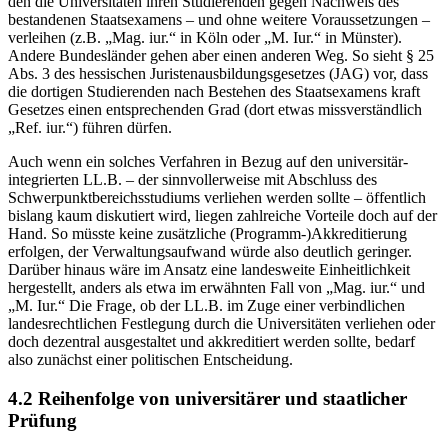
den die Universitäten ihren Studierenden gegen Nachweis des
bestandenen Staatsexamens – und ohne weitere Voraussetzungen –
verleihen (z.B. „Mag. iur.“ in Köln oder „M. Iur.“ in Münster).
Andere Bundesländer gehen aber einen anderen Weg. So sieht § 25
Abs. 3 des hessischen Juristenausbildungsgesetzes (JAG) vor, dass
die dortigen Studierenden nach Bestehen des Staatsexamens kraft
Gesetzes einen entsprechenden Grad (dort etwas missverständlich
„Ref. iur.“) führen dürfen.
Auch wenn ein solches Verfahren in Bezug auf den universitär-
integrierten LL.B. – der sinnvollerweise mit Abschluss des
Schwerpunktbereichsstudiums verliehen werden sollte – öffentlich
bislang kaum diskutiert wird, liegen zahlreiche Vorteile doch auf der
Hand. So müsste keine zusätzliche (Programm-)Akkreditierung
erfolgen, der Verwaltungsaufwand würde also deutlich geringer.
Darüber hinaus wäre im Ansatz eine landesweite Einheitlichkeit
hergestellt, anders als etwa im erwähnten Fall von „Mag. iur.“ und
„M. Iur.“ Die Frage, ob der LL.B. im Zuge einer verbindlichen
landesrechtlichen Festlegung durch die Universitäten verliehen oder
doch dezentral ausgestaltet und akkreditiert werden sollte, bedarf
also zunächst einer politischen Entscheidung.
4.2 Reihenfolge von universitärer und staatlicher
Prüfung