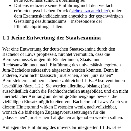
neue Abschluss schlicht überflüssig sei.
Drittens reduziere seine Einführung nicht den vielfach
erörterten psychischen Druck (
siehe dazu auch hier
), unter
dem Examenskandidat:innen angesichts der gegenwärtigen
Gestaltung des Jurastudiums ­­­– insbesondere der
Pflichtfachprüfung – litten.
1.1 Keine Entwertung der Staatsexamina
Wer eine Entwertung der deutschen Staatsexamina durch den
Bachelor of Laws prophezeit, fürchtet vermutlich, dass die
Berufsvoraussetzungen für Richter:innen, Staats- und
Rechtsanwält:innen nach Einführung des universitär-integrierten
Jura-Bachelors sukzessive abgesenkt werden könnten. Denn in
anderen, zwar nicht klassisch juristischen, aber „jura-nahen“
Berufsfeldern sind bereits heute zahlreiche LL.B.-Absolvent:innen
beschäftigt (dazu 1.2.). Sie werden allerdings bislang (fast)
ausschließlich durch die Fachhochschulen ausgebildet, und ein nicht
unerheblicher Andrang auf derartige Studiengänge beweist die
vielfältigen Einsatzmöglichkeiten von Bachelors of Laws. Auch vor
diesem Hintergrund wirken Dystopien wenig nachvollziehbar,
wonach die bisherigen Zugangsvoraussetzungen für die
„klassischen“ juristischen Tätigkeiten aufgehoben werden sollten.
Anliegen der Einführung des universitär-integrierten LL.B. ist es