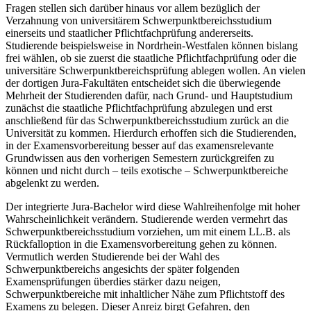
Fragen stellen sich darüber hinaus vor allem bezüglich der
Verzahnung von universitärem Schwerpunktbereichsstudium
einerseits und staatlicher Pflichtfachprüfung andererseits.
Studierende beispielsweise in Nordrhein-Westfalen können bislang
frei wählen, ob sie zuerst die staatliche Pflichtfachprüfung oder die
universitäre Schwerpunktbereichsprüfung ablegen wollen. An vielen
der dortigen Jura-Fakultäten entscheidet sich die überwiegende
Mehrheit der Studierenden dafür, nach Grund- und Hauptstudium
zunächst die staatliche Pflichtfachprüfung abzulegen und erst
anschließend für das Schwerpunktbereichsstudium zurück an die
Universität zu kommen. Hierdurch erhoffen sich die Studierenden,
in der Examensvorbereitung besser auf das examensrelevante
Grundwissen aus den vorherigen Semestern zurückgreifen zu
können und nicht durch – teils exotische – Schwerpunktbereiche
abgelenkt zu werden.
Der integrierte Jura-Bachelor wird diese Wahlreihenfolge mit hoher
Wahrscheinlichkeit verändern. Studierende werden vermehrt das
Schwerpunktbereichsstudium vorziehen, um mit einem LL.B. als
Rückfalloption in die Examensvorbereitung gehen zu können.
Vermutlich werden Studierende bei der Wahl des
Schwerpunktbereichs angesichts der später folgenden
Examensprüfungen überdies stärker dazu neigen,
Schwerpunktbereiche mit inhaltlicher Nähe zum Pflichtstoff des
Examens zu belegen. Dieser Anreiz birgt Gefahren, den