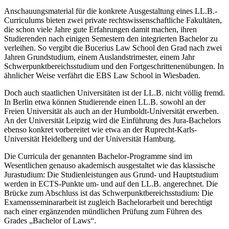
Anschauungsmaterial für die konkrete Ausgestaltung eines LL.B.-
Curriculums bieten zwei private rechtswissenschaftliche Fakultäten,
die schon viele Jahre gute Erfahrungen damit machen, ihren
Studierenden nach einigen Semestern den integrierten Bachelor zu
verleihen. So vergibt die Bucerius Law School den Grad nach zwei
Jahren Grundstudium, einem Auslandstrimester, einem Jahr
Schwerpunktbereichsstudium und den Fortgeschrittenenübungen. In
ähnlicher Weise verfährt die EBS Law School in Wiesbaden.
Doch auch staatlichen Universitäten ist der LL.B. nicht völlig fremd.
In Berlin etwa können Studierende einen LL.B. sowohl an der
Freien Universität als auch an der Humboldt-Universität erwerben.
An der Universität Leipzig wird die Einführung des Jura-Bachelors
ebenso konkret vorbereitet wie etwa an der Ruprecht-Karls-
Universität Heidelberg und der Universität Hamburg.
Die Curricula der genannten Bachelor-Programme sind im
Wesentlichen genauso akademisch ausgestaltet wie das klassische
Jurastudium: Die Studienleistungen aus Grund- und Hauptstudium
werden in ECTS-Punkte um- und auf den LL.B. angerechnet. Die
Brücke zum Abschluss ist das Schwerpunktbereichsstudium: Die
Examensseminararbeit ist zugleich Bachelorarbeit und berechtigt
nach einer ergänzenden mündlichen Prüfung zum Führen des
Grades „Bachelor of Laws“.