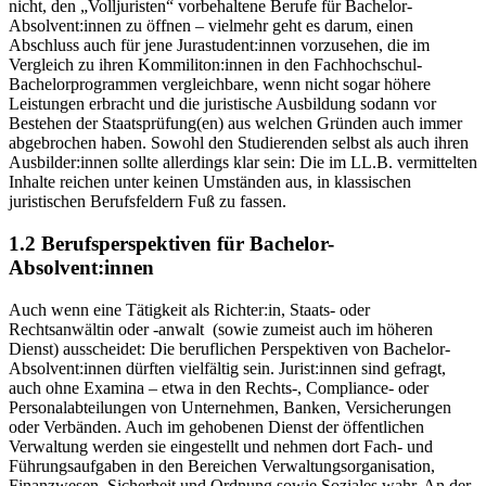
nicht, den „Volljuristen“ vorbehaltene Berufe für Bachelor-
Absolvent:innen zu öffnen – vielmehr geht es darum, einen
Abschluss auch für jene Jurastudent:innen vorzusehen, die im
Vergleich zu ihren Kommiliton:innen in den Fachhochschul-
Bachelorprogrammen vergleichbare, wenn nicht sogar höhere
Leistungen erbracht und die juristische Ausbildung sodann vor
Bestehen der Staatsprüfung(en) aus welchen Gründen auch immer
abgebrochen haben. Sowohl den Studierenden selbst als auch ihren
Ausbilder:innen sollte allerdings klar sein: Die im LL.B. vermittelten
Inhalte reichen unter keinen Umständen aus, in klassischen
juristischen Berufsfeldern Fuß zu fassen.
1.2 Berufsperspektiven für Bachelor-
Absolvent:innen
Auch wenn eine Tätigkeit als Richter:in, Staats- oder
Rechtsanwältin oder -anwalt (sowie zumeist auch im höheren
Dienst) ausscheidet: Die beruflichen Perspektiven von Bachelor-
Absolvent:innen dürften vielfältig sein. Jurist:innen sind gefragt,
auch ohne Examina – etwa in den Rechts-, Compliance- oder
Personalabteilungen von Unternehmen, Banken, Versicherungen
oder Verbänden. Auch im gehobenen Dienst der öffentlichen
Verwaltung werden sie eingestellt und nehmen dort Fach- und
Führungsaufgaben in den Bereichen Verwaltungsorganisation,
Finanzwesen, Sicherheit und Ordnung sowie Soziales wahr. An der