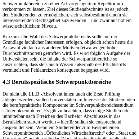
Schwerpunktbereich zu einer Art vorgelagertem Repetitorium
verkommen zu lassen. Ziel dieses Studienabschnitts ist es jedoch,
den Studierenden zu ermöglichen, sich selbstbestimmt einem sie
interessierenden Rechtsgebiet zuzuwenden – und zwar auf hohem
wissenschaftlichem Niveau.
Kurzum: Die Wahl des Schwerpunktbereichs sollte auf der
Grundlage fachlicher Interessen erfolgen, obgleich schon heute die
Auswahl vielfach aus anderen Motiven (etwa wegen hoher
Durchschnittsnoten) getroffen wird. Es wird folglich Aufgabe der
Universitäten sein, die Inhalte der Schwerpunktbereiche so
auszurichten, dass stets auch Wissen außerhalb des Pflichtstoffs
vermittelt und Fehlanreizen konsequent begegnet wird.
4.3 Berufsspezifische Schwerpunktbereiche
Da nicht alle LL.B.-Absolvent:innen auch die Erste Prüfung
ablegen werden, sollten Universitäten im Interesse der Studierenden
die berufspraktische Komponente im Schwerpunktbereichsstudium
stärker akzentuieren. Es gilt zu beachten, dass einige Studierende
unmittelbar nach Erreichen des Bachelor-Abschlusses in das
Berufsleben starten werden – hierfür sollten sie entsprechend
ausgebildet sein. Wenn ein Studierender zum Beispiel einen
Schwerpunktbereich „Öffentliches Wirtschaftsrecht“ oder „Staat und
Verwaltung“ wählt, sollte das Wort „Bescheidtechnik“ vielleicht