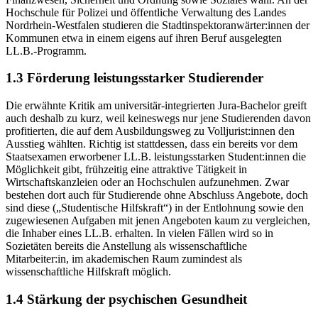
Hochschule für Polizei und öffentliche Verwaltung des Landes
Nordrhein-Westfalen studieren die Stadtinspektoranwärter:innen der
Kommunen etwa in einem eigens auf ihren Beruf ausgelegten
LL.B.-Programm.
1.3 Förderung leistungsstarker Studierender
Die erwähnte Kritik am universitär-integrierten Jura-Bachelor greift
auch deshalb zu kurz, weil keineswegs nur jene Studierenden davon
profitierten, die auf dem Ausbildungsweg zu Volljurist:innen den
Ausstieg wählten. Richtig ist stattdessen, dass ein bereits vor dem
Staatsexamen erworbener LL.B. leistungsstarken Student:innen die
Möglichkeit gibt, frühzeitig eine attraktive Tätigkeit in
Wirtschaftskanzleien oder an Hochschulen aufzunehmen. Zwar
bestehen dort auch für Studierende ohne Abschluss Angebote, doch
sind diese („Studentische Hilfskraft“) in der Entlohnung sowie den
zugewiesenen Aufgaben mit jenen Angeboten kaum zu vergleichen,
die Inhaber eines LL.B. erhalten. In vielen Fällen wird so in
Sozietäten bereits die Anstellung als wissenschaftliche
Mitarbeiter:in, im akademischen Raum zumindest als
wissenschaftliche Hilfskraft möglich.
1.4 Stärkung der psychischen Gesundheit