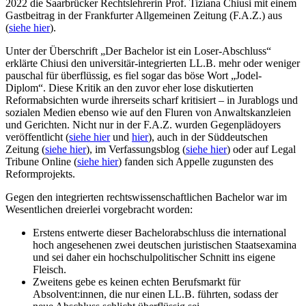
2022 die Saarbrücker Rechtslehrerin Prof. Tiziana Chiusi mit einem
Gastbeitrag in der Frankfurter Allgemeinen Zeitung (F.A.Z.) aus
(
siehe hier
).
Unter der Überschrift „Der Bachelor ist ein Loser-Abschluss“
erklärte Chiusi den universitär-integrierten LL.B. mehr oder weniger
pauschal für überflüssig, es fiel sogar das böse Wort „Jodel-
Diplom“. Diese Kritik an den zuvor eher lose diskutierten
Reformabsichten wurde ihrerseits scharf kritisiert – in Jurablogs und
sozialen Medien ebenso wie auf den Fluren von Anwaltskanzleien
und Gerichten. Nicht nur in der F.A.Z. wurden Gegenplädoyers
veröffentlicht (
siehe hier
und
hier
), auch in der Süddeutschen
Zeitung (
siehe hier
), im Verfassungsblog (
siehe hier
) oder auf Legal
Tribune Online (
siehe hier
) fanden sich Appelle zugunsten des
Reformprojekts.
Gegen den integrierten rechtswissenschaftlichen Bachelor war im
Wesentlichen dreierlei vorgebracht worden:
Erstens entwerte dieser Bachelorabschluss die international
hoch angesehenen zwei deutschen juristischen Staatsexamina
und sei daher ein hochschulpolitischer Schnitt ins eigene
Fleisch.
Zweitens gebe es keinen echten Berufsmarkt für
Absolvent:innen, die nur einen LL.B. führten, sodass der